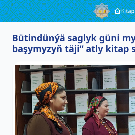
Kita
Bütindünýä saglyk güni my
başymyzyň täji” atly kitap 