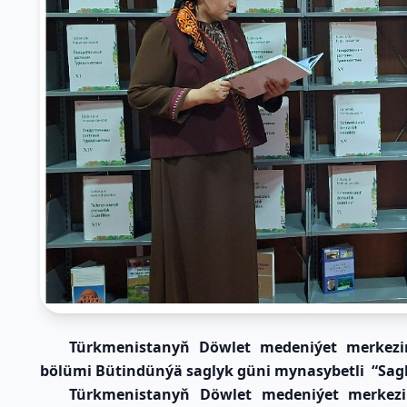
Türkmenistanyň Döwlet medeniýet merkezin
bölümi Bütindünýä saglyk güni mynasybetli “Sagly
Türkmenistanyň Döwlet medeniýet merkezin