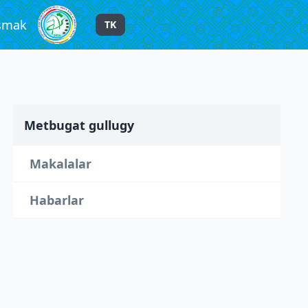
şmak
TK
Metbugat gullugy
Makalalar
Habarlar