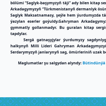
bölümi “Saglyk-başymyzyň täji” ady bilen kitap s
Arkadagymyzyň “Türkmenistanyň dermanlyk ösümli
Saglyk Maksatnamasy, şeýle hem ýurdumyzda täz
ýazylan eserler goýuldy.Gahryman Arkadagymyzy
gymmatly gollanmadyr. Bu guralan kitap sergis
tapdylar.
Sergä gatnaşyjylar ýurdumyzy sagdynlyg
halkynyň Milli Lideri Gahryman Arkadagymyzy
Serdarymyzyň janlarynyň sag, ömürleriniň uzak b
Maglumatlar şu salgydan alyndy:
Bütindünýä 