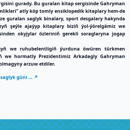
ergisini gurady. Bu guralan kitap sergisinde Gahryman
kleri” atly köp tomly ensiklopedik kitaplary hem-de
e guralan saglyk binalary, sport desgalary hakynda
ň şeýle ajaýyp kitaplary biziň ýol-ýörelgämiz we
inden okyjylar özleriniň gerekli soraglaryna jogap
yň we ruhubelentligiň ýurduna öwüren türkmen
ň we hormatly Prezidentimiz Arkadagly Gahryman
olmagyny arzuw etdiler.
saglyk güni …