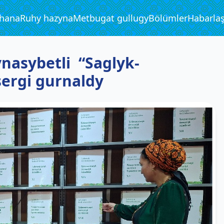
phana
Ruhy hazyna
Metbugat gullugy
Bölümler
Habarla
nasybetli “Saglyk-
sergi gurnaldy