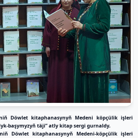
iň Döwlet kitaphanasynyň Medeni köpçülik işleri
k-başymyzyň täji” atly kitap sergi gurnaldy.
iň Döwlet kitaphanasynyň Medeni-köpçülik işleri