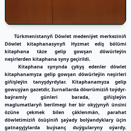
Türkmenistanyň Döwlet medeniýet merkeziniň
Döwlet kitaphanasynyň Hyzmat ediş bölümi
kitaphana täze gelip gowşan döwürleýin
neşirlerden kitaphana syny geçirildi
.
Kitaphana synynda çykyş edenler döwlet
kitaphanamyza gelip gowşan döwürleýin neşirleri
giňişleýin tanyşdyrdylar. Кitaphanamyza gelip
gowuşýan gazetdir, žurnallarda döwrümiziň toýdyr-
baýramly günleri barada, giňişleýin
maglumatlaryň berilmegi her bir okyjynyň ünsini
özüne çekmek bilen çäklenmän, parahat
döwletimiziň ösüşiniň şaýady bolýandyklary üçin
gatnaşyjylarda buýsanç duýgularyny oýardy.