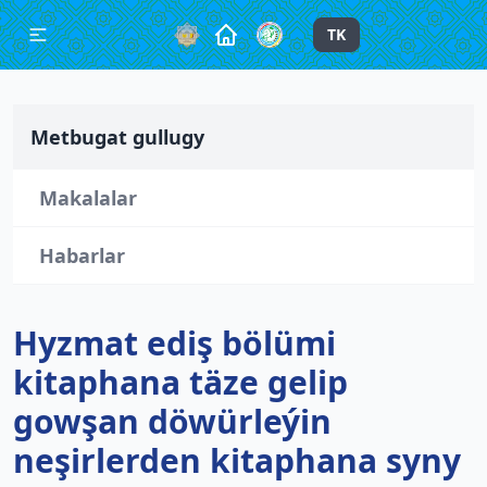
TK
Metbugat gullugy
Makalalar
Habarlar
Hyzmat ediş bölümi
kitaphana täze gelip
gowşan döwürleýin
neşirlerden kitaphana syny