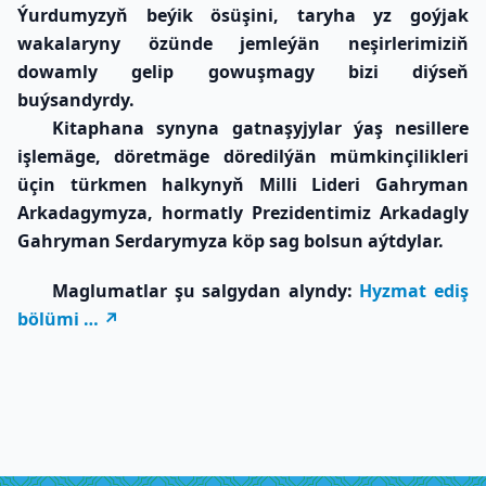
Ýurdumyzyň beýik ösüşini, taryha yz goýjak
wakalaryny özünde jemleýän neşirlerimiziň
dowamly gelip gowuşmagy bizi diýseň
buýsandyrdy.
Kitaphana synyna gatnaşyjylar ýaş nesillere
işlemäge, döretmäge döredilýän mümkinçilikleri
üçin türkmen halkynyň Milli Lideri Gahryman
Arkadagymyza, hormatly Prezidentimiz Arkadagly
Gahryman Serdarymyza köp sag bolsun aýtdylar.
Maglumatlar şu salgydan alyndy:
Hyzmat ediş
bölümi …