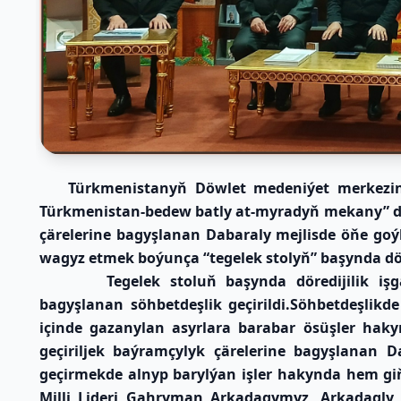
Türkmenistanyň Döwlet medeniýet merkezin
Türkmenistan-bedew batly at-myradyň mekany” diý
çärelerine bagyşlanan Dabaraly mejlisde öňe g
wagyz etmek boýunça “tegelek stolyň” başynda döredi
Tegelek stoluň başynda döredijilik işgär
bagyşlanan söhbetdeşlik geçirildi.Söhbetdeşlik
içinde gazanylan asyrlara barabar ösüşler hakyn
geçiriljek baýramçylyk çärelerine bagyşlanan 
geçirmekde alnyp barylýan işler hakynda hem gi
Milli Lideri Gahryman Arkadagymyz, Arkadagly