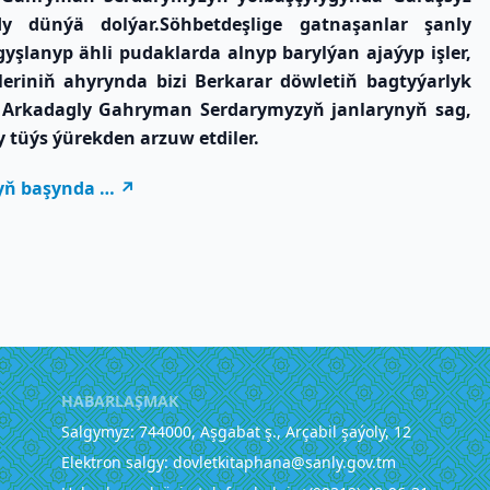
 dünýä dolýar.Söhbetdeşlige gatnaşanlar şanly
şlanyp ähli pudaklarda alnyp barylýan ajaýyp işler,
eriniň ahyrynda bizi Berkarar döwletiň bagtyýarlyk
rkadagly Gahryman Serdarymyzyň janlarynyň sag,
 tüýs ýürekden arzuw etdiler.
lyň başynda …
HABARLAŞMAK
Salgymyz: 744000, Aşgabat ş., Arçabil şaýoly, 12
Elektron salgy: dovletkitaphana@sanly.gov.tm