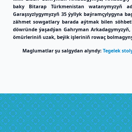
baky Bitarap Türkmenistan watanymyzyň ady
Garaşsyzlygymyzyň 35 ýyllyk baýramçylygyna bagy
zähmet sowgatlary barada aýtmak bilen söhbetl
döwründe ýaşadýan Gahryman Arkadagymyzyň, A
ömürleriniň uzak, beýik işleriniň rowaç bolmagyny
Maglumatlar şu salgydan alyndy:
Tegelek sto