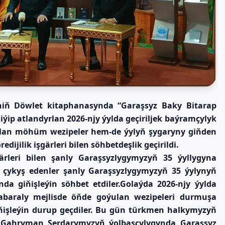
iň Döwlet kitaphanasynda “Garaşsyz Baky Bitarap
ip atlandyrlan 2026-njy ýylda geçiriljek baýramçylyk
oýlan möhüm wezipeler hem-de ýylyň şygaryny giňden
jilik işgärleri bilen söhbetdeşlik geçirildi.
leri bilen şanly Garaşsyzlygymyzyň 35 ýyllygyna
de çykyş edenler şanly Garaşsyzlygymyzyň 35 ýylynyň
da giňişleýin söhbet etdiler.Golaýda 2026-njy ýylda
Dabaraly mejlisde öňde goýulan wezipeleri durmuşa
ňişleýin durup geçdiler. Bu gün türkmen halkymyzyň
 Gahryman Serdarymyzyň ýolbaşçylygynda Garaşsyz