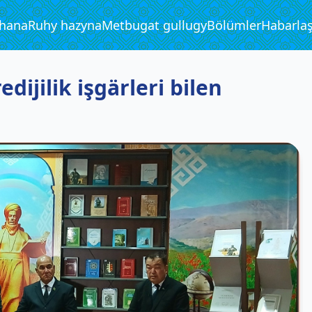
phana
Ruhy hazyna
Metbugat gullugy
Bölümler
Habarla
ijilik işgärleri bilen