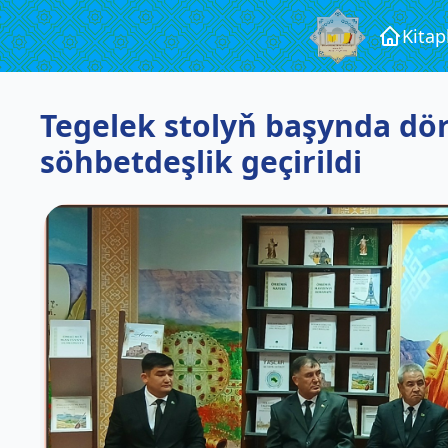
Kita
Tegelek stolyň başynda döred
söhbetdeşlik geçirildi