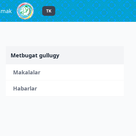
şmak
TK
Metbugat gullugy
Makalalar
Habarlar