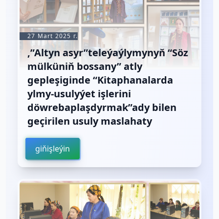
27 Mart 2025 г.
,”Altyn asyr”teleýaýlymynyň “Söz
mülküniň bossany” atly
gepleşiginde “Kitaphanalarda
ylmy-usulyýet işlerini
döwrebaplaşdyrmak”ady bilen
geçirilen usuly maslahaty
giňişleýin