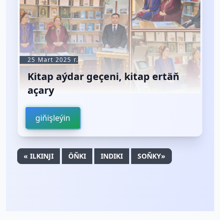
25 Mart 2025 г.
Kitap aýdar geçeni, kitap ertäň
açary
giňişleýin
« ILKINJI
ÖŇKI
INDIKI
SOŇKY»