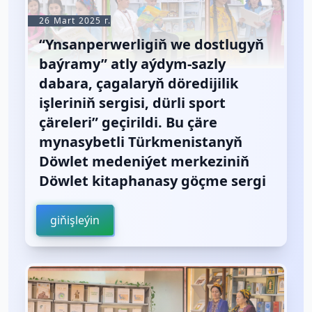
26 Mart 2025 г.
“Ynsanperwerligiň we dostlugyň
baýramy” atly aýdym-sazly
dabara, çagalaryň döredijilik
işleriniň sergisi, dürli sport
çäreleri” geçirildi. Bu çäre
mynasybetli Türkmenistanyň
Döwlet medeniýet merkeziniň
Döwlet kitaphanasy göçme sergi
giňişleýin