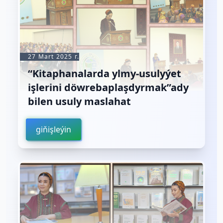
27 Mart 2025 г.
“Kitaphanalarda ylmy-usulyýet
işlerini döwrebaplaşdyrmak”ady
bilen usuly maslahat
giňişleýin