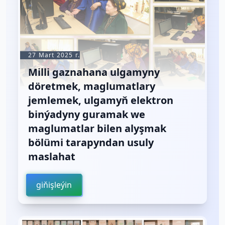
27 Mart 2025 г.
Milli gaznahana ulgamyny
döretmek, maglumatlary
jemlemek, ulgamyň elektron
binýadyny guramak we
maglumatlar bilen alyşmak
bölümi tarapyndan usuly
maslahat
giňişleýin