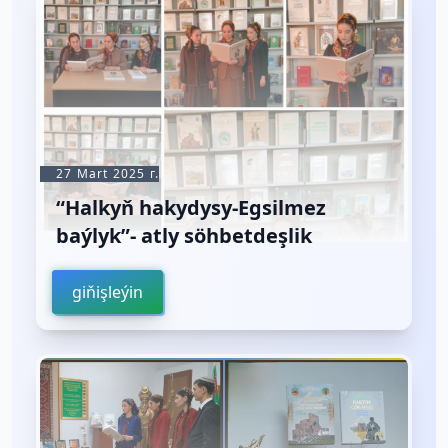
27 Mart 2025 г.
“Halkyň hakydysy-Egsilmez
baýlyk”- atly söhbetdeşlik
giňişleýin