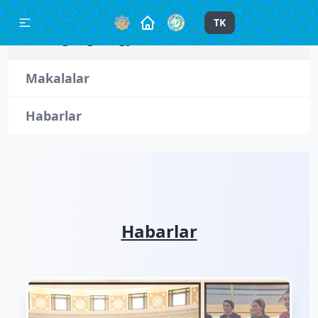
TK
Metbugat gullugy
Makalalar
Habarlar
Habarlar