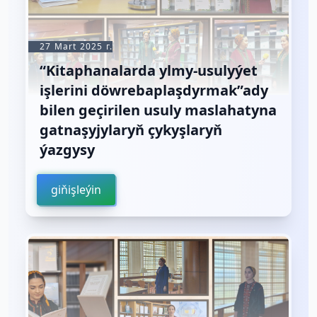
27 Mart 2025 г.
“Kitaphanalarda ylmy-usulyýet
işlerini döwrebaplaşdyrmak”ady
bilen geçirilen usuly maslahatyna
gatnaşyjylaryň çykyşlaryň
ýazgysy
giňişleýin