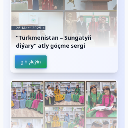
26 Mart 2025 г.
“Türkmenistan – Sungatyň
diýary” atly göçme sergi
giňişleýin