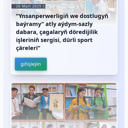
26 Mart 2025 г.
“Ynsanperwerligiň we dostlugyň
baýramy” atly aýdym-sazly
dabara, çagalaryň döredijilik
işleriniň sergisi, dürli sport
çäreleri”
giňişleýin