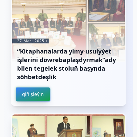
27 Mart 2025 г.
“Kitaphanalarda ylmy-usulyýet
işlerini döwrebaplaşdyrmak”ady
bilen tegelek stoluň başynda
söhbetdeşlik
giňişleýin