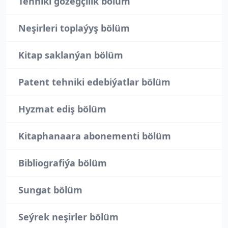
Tehniki gözegçilik bölüm
Neşirleri toplaýyş bölüm
Kitap saklanýan bölüm
Patent tehniki edebiýatlar bölüm
Hyzmat ediş bölüm
Kitaphanaara abonementi bölüm
Bibliografiýa bölüm
Sungat bölüm
Seýrek neşirler bölüm