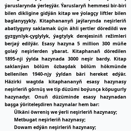
ýaruslarynda ýerleşýär. Ýaruslaryň hemmesi bir-biri
bilen dikligine gidýän kitap we ýolagçy liftler bilen
baglanyşykly. Kitaphananyň jaýlarynda neşirleriň
abatlygyny saklamak üçin ähli şertler döredildi we
gyzgynlyk-çyglylyk, ýagtylyk derejesiniň režimleri
berjaý edilýär. Esasy hazyna 5 million 300 müňe
golaý neşirlerden ybarat. Kitaphanaň döredilen
1895-nji ýylda hazynada 3000 neşir bardy. Kitap
saklanýan bölüm özbaşdak bölüm hökmünde
bellenilen 1940-njy ýyldan bäri hereket edýär.
Häzirki wagtda kitaphananyň esasy hazynasy
neşirleriň görnüş we tip düzümi boýunça köpugurly
hazynadyr. Onuň düzüminde esasy hazynadan
başga ýöriteleşdiren hazynalar hem bar:
Ülkäni öwreniş we ýerli neşirleriň hazynasy;
Metbugat neşirleriň hazynasy;
Dowam edýän neşirleriň hazynasy;