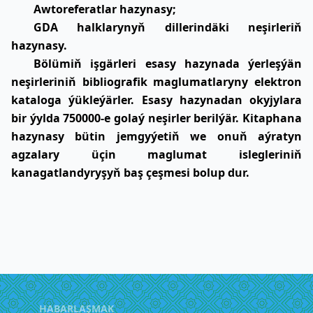
Awtoreferatlar hazynasy;
GDA halklarynyň dillerindäki neşirleriň
hazynasy.
Bölümiň işgärleri esasy hazynada ýerleşýän
neşirleriniň bibliografik maglumatlaryny elektron
kataloga ýükleýärler. Esasy hazynadan okyjylara
bir ýylda 750000-e golaý neşirler berilýär. Kitaphana
hazynasy bütin jemgyýetiň we onuň aýratyn
agzalary üçin maglumat islegleriniň
kanagatlandyryşyň baş çeşmesi bolup dur.
HABARLAŞMAK