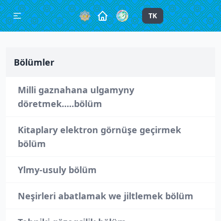
TK
Bölümler
Milli gaznahana ulgamyny
döretmek.....bölüm
Kitaplary elektron görnüşe geçirmek
bölüm
Ylmy-usuly bölüm
Neşirleri abatlamak we jiltlemek bölüm