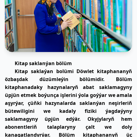
Kitap saklanýan bölüm
Kitap saklaýan bolümi Döwlet kitaphananyň
özbaşdak düzümleýin bölümidir. Bölüm
kitaphanadaky hazynalaryň abat saklamagyny
üpjün etmek boýunça işlerini ýola goýýar we amala
aşyrýar, çüňki hazynalarda saklanýan neşirleriň
bütewiligini we kadaly fiziki ýagdaýyny
saklamagyny üpjün edýär. Okyjylaryň hem
abonentleriň talaplaryny çalt we doly
kanagatlandyrýar. Bölüm kitaphananyň üç