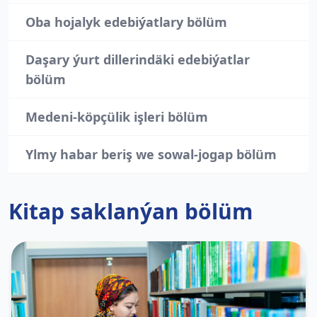
Oba hojalyk edebiýatlary bölüm
Daşary ýurt dillerindäki edebiýatlar
bölüm
Medeni-köpçülik işleri bölüm
Ylmy habar beriş we sowal-jogap bölüm
Kitap saklanýan bölüm