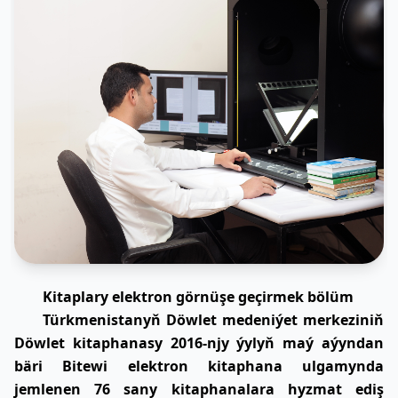
Kitaplary elektron görnüşe geçirmek bölüm
Türkmenistanyň Döwlet medeniýet merkeziniň
Döwlet kitaphanasy 2016-njy ýylyň maý aýyndan
bäri Bitewi elektron kitaphana ulgamynda
jemlenen 76 sany kitaphanalara hyzmat ediş