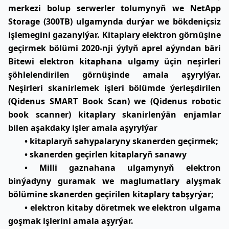
merkezi bolup serwerler tolumynyň we NetApp
Storage (300TB) ulgamynda durýar we bökdeniçsiz
işlemegini gazanylýar. Kitaplary elektron görnüşine
geçirmek bölümi 2020-nji ýylyň aprel aýyndan bäri
Bitewi elektron kitaphana ulgamy üçin neşirleri
şöhlelendirilen görnüşinde amala aşyrylýar.
Neşirleri skanirlemek işleri bölümde ýerleşdirilen
(Qidenus SMART Book Scan) we (Qidenus robotic
book scanner) kitaplary skanirlenýän enjamlar
bilen aşakdaky işler amala aşyrylýar
• kitaplaryň sahypalaryny skanerden geçirmek;
• skanerden geçirlen kitaplaryň sanawy
• Milli gaznahana ulgamynyň elektron
binýadyny guramak we maglumatlary alyşmak
bölümine skanerden geçirilen kitaplary tabşyrýar;
• elektron kitaby döretmek we elektron ulgama
goşmak işlerini amala aşyrýar.