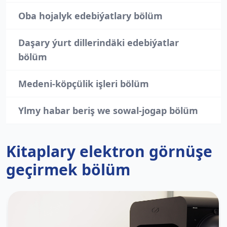
Oba hojalyk edebiýatlary bölüm
Daşary ýurt dillerindäki edebiýatlar
bölüm
Medeni-köpçülik işleri bölüm
Ylmy habar beriş we sowal-jogap bölüm
Kitaplary elektron görnüşe
geçirmek bölüm