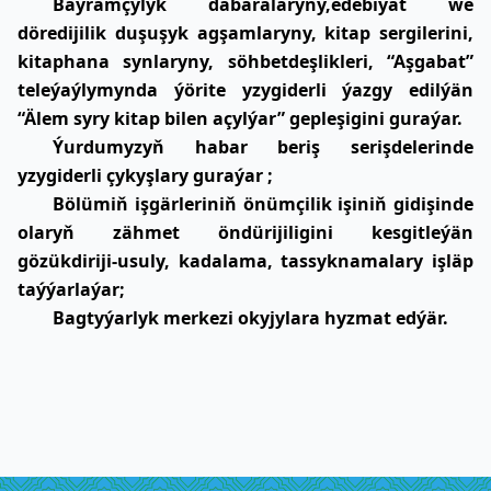
Baýramçylyk dabaralaryny,edebiýat we
döredijilik duşuşyk agşamlaryny, kitap sergilerini,
kitaphana synlaryny, söhbetdeşlikleri, “Aşgabat”
teleýaýlymynda ýörite yzygiderli ýazgy edilýän
“Älem syry kitap bilen açylýar” gepleşigini guraýar.
Ýurdumyzyň habar beriş serişdelerinde
yzygiderli çykyşlary guraýar ;
Bölümiň işgärleriniň önümçilik işiniň gidişinde
olaryň zähmet öndürijiligini kesgitleýän
gözükdiriji-usuly, kadalama, tassyknamalary işläp
taýýarlaýar;
Bagtyýarlyk merkezi okyjylara hyzmat edýär.