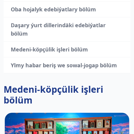
Oba hojalyk edebiýatlary bölüm
Daşary ýurt dillerindäki edebiýatlar
bölüm
Medeni-köpçülik işleri bölüm
Ylmy habar beriş we sowal-jogap bölüm
Medeni-köpçülik işleri
bölüm