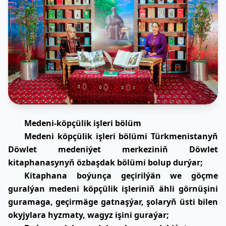
Medeni-köpçülik işleri bölüm
Medeni köpçülik işleri bölümi Türkmenistanyň
Döwlet medeniýet merkeziniň Döwlet
kitaphanasynyň özbaşdak bölümi bolup durýar;
Kitaphana boýunça geçirilýän we göçme
guralýan medeni köpçülik işleriniň ähli görnüşini
guramaga, geçirmäge gatnaşýar, şolaryň üsti bilen
okyjylara hyzmaty, wagyz işini guraýar;